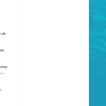
e de
-me
essas
n –
z