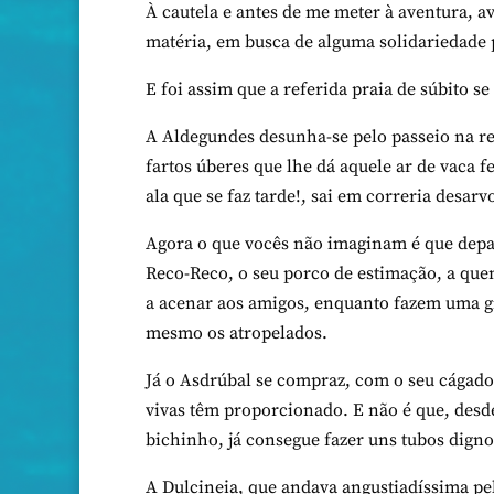
À cautela e antes de me meter à aventura, 
matéria, em busca de alguma solidariedade 
E foi assim que a referida praia de súbito s
A Aldegundes desunha-se pelo passeio na re
fartos úberes que lhe dá aquele ar de vaca f
ala que se faz tarde!, sai em correria desa
Agora o que vocês não imaginam é que depar
Reco-Reco, o seu porco de estimação, a quem
a acenar aos amigos, enquanto fazem uma g
mesmo os atropelados.
Já o Asdrúbal se compraz, com o seu cágado 
vivas têm proporcionado. E não é que, desde
bichinho, já consegue fazer uns tubos dign
A Dulcineia, que andava angustiadíssima pel