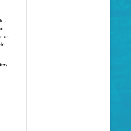
tas –
is,
istos
elo
itos