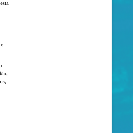
esta
 e
o
dão,
os,