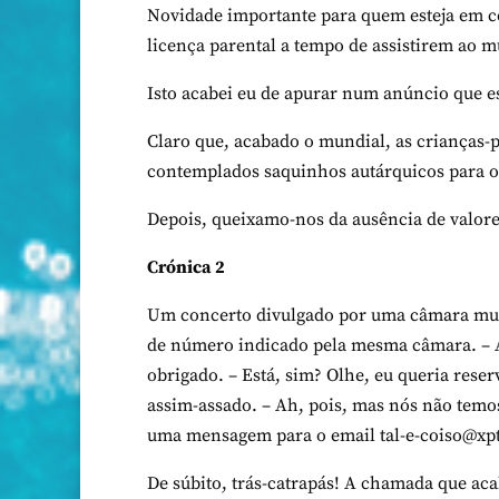
Novidade importante para quem esteja em con
licença parental a tempo de assistirem ao m
Isto acabei eu de apurar num anúncio que es
Claro que, acabado o mundial, as crianças-pr
contemplados saquinhos autárquicos para o
Depois, queixamo-nos da ausência de valor
Crónica 2
Um concerto divulgado por uma câmara munic
de número indicado pela mesma câmara. – Ah
obrigado. – Está, sim? Olhe, eu queria reserv
assim-assado. – Ah, pois, mas nós não temo
uma mensagem para o email tal-e-coiso@xpt
De súbito, trás-catrapás! A chamada que aca