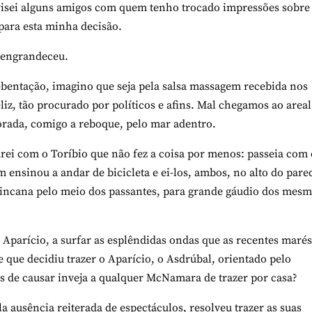
avisei alguns amigos com quem tenho trocado impressões sobre 
para esta minha decisão.
e engrandeceu.
bentação, imagino que seja pela salsa massagem recebida nos
eliz, tão procurado por políticos e afins. Mal chegamos ao areal
rvorada, comigo a reboque, pelo mar adentro.
ei com o Toríbio que não fez a coisa por menos: passeia com 
 ensinou a andar de bicicleta e ei-los, ambos, no alto do pare
incana pelo meio dos passantes, para grande gáudio dos mesm
Aparício, a surfar as esplêndidas ondas que as recentes marés
 que decidiu trazer o Aparício, o Asdrúbal, orientado pelo
os de causar inveja a qualquer McNamara de trazer por casa?
a ausência reiterada de espectáculos, resolveu trazer as suas