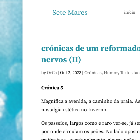
início
crónicas de um reformado 
nervos (II)
by
OrCa
|
Out 2, 2023
|
Crónicas
,
Humor
,
Textos fa
Crónica 5
Magnífica a avenida, a caminho da praia. A
nostalgia estética no Inverno.
Os passeios, largos como é raro ver-se, já s
por onde circulam os peões. No lado oposto,