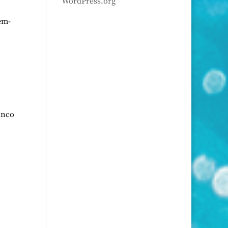
WordPress.org
em-
inco