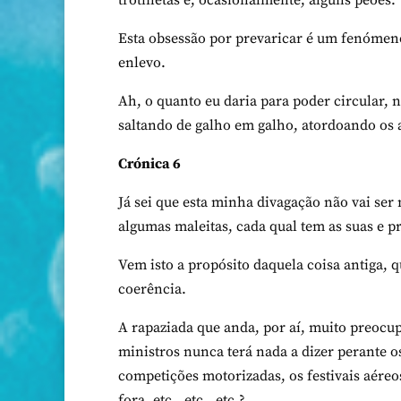
trotinetas e, ocasionalmente, alguns peões.
Esta
obsessão por prevaricar é um fenómen
enlevo.
Ah, o quanto eu daria para poder circular, 
saltando de galho em galho, atordoando 
Crónica 6
Já sei que esta minha divagação não vai ser
algumas maleitas, cada qual tem as suas e p
Vem isto a propósito daquela coisa antiga,
coerência.
A
rapaziada que anda, por aí, muito preocup
ministros nunca terá nada a dizer perante 
competições motorizadas, os festivais aéreo
fora, etc., etc., etc.?