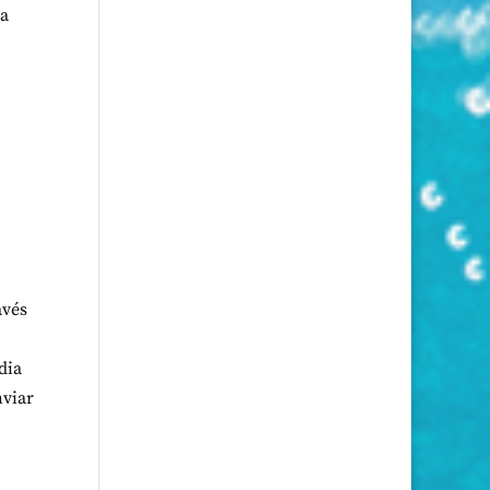
 a
avés
dia
nviar