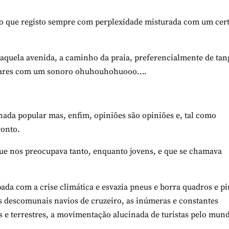
o que registo sempre com perplexidade misturada com um cer
naquela avenida, a caminho da praia, preferencialmente de tan
os ares com um sonoro ohuhouhohuooo….
 nada popular mas, enfim, opiniões são opiniões e, tal como
ronto.
 que nos preocupava tanto, enquanto jovens, e que se chamava
ada com a crise climática e esvazia pneus e borra quadros e pi
os descomunais navios de cruzeiro, as inúmeras e constantes
s e terrestres, a movimentação alucinada de turistas pelo mun