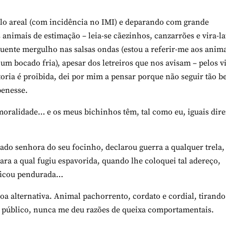
lo areal (com incidência no IMI) e deparando com grande
animais de estimação – leia-se cãezinhos, canzarrões e vira-la
uente mergulho nas salsas ondas (estou a referir-me aos anima
um bocado fria), apesar dos letreiros que nos avisam –
pelos v
toria é proibida, dei por mim a pensar porque não seguir tão b
benesse.
moralidade… e os meus bichinhos têm, tal como eu, iguais dire
ado senhora do seu focinho, declarou guerra a qualquer trela,
ra a qual fugiu espavorida, quando lhe coloquei tal adereço,
 ficou pendurada…
a alternativa. Animal pachorrento, cordato e cordial, tirando
m público, nunca me deu razões de queixa comportamentais.