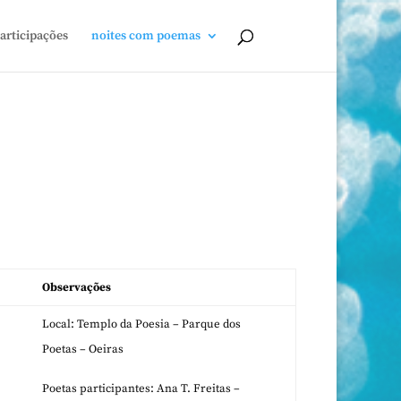
articipações
noites com poemas
Observações
Local: Templo da Poesia – Parque dos
Poetas – Oeiras
Poetas participantes: Ana T. Freitas –