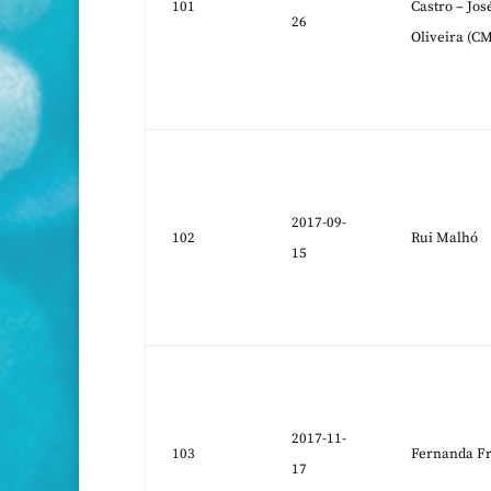
101
Castro – Jo
26
Oliveira (C
2017-09-
102
Rui Malhó
15
2017-11-
103
Fernanda Fr
17