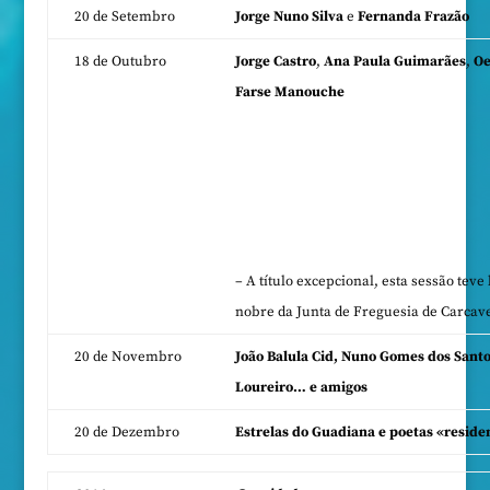
20 de Setembro
Jorge Nuno Silva
e
Fernanda Frazão
18 de Outubro
Jorge Castro
,
Ana Paula Guimarães
,
Oe
Farse Manouche
– A título excepcional, esta sessão teve
nobre da Junta de Freguesia de Carcav
20 de Novembro
João Balula Cid, Nuno Gomes dos Sant
Loureiro… e amigos
20 de Dezembro
Estrelas do Guadiana e poetas «reside