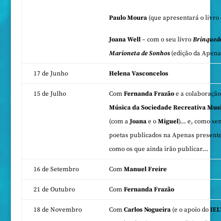
Paulo Moura
(que apresentará o livro 
Joana Well
– com o seu livro
Brinquedo
Marioneta de Sonhos
(edição da Apena
17 de Junho
Helena Vasconcelos
15 de Julho
Com
Fernanda Frazão
e a colaboração
Música da Sociedade Recreativa Musi
(com a
Joana
e o
Miguel
)… e, como se
poetas publicados na Apenas presente
como os que ainda irão publicar…
16 de Setembro
Com
Manuel Freire
21 de Outubro
Com
Fernanda Frazão
18 de Novembro
Com
Carlos Nogueira
(e o apoio do
IE