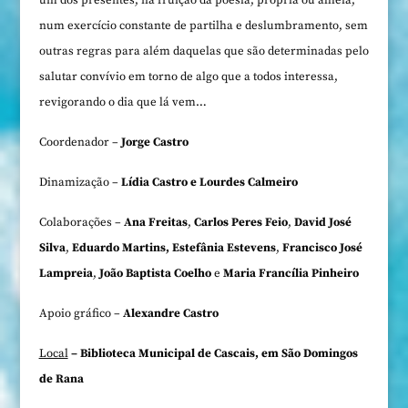
um dos presentes, na fruição da poesia, própria ou alheia,
num exercício constante de partilha e deslumbramento, sem
outras regras para além daquelas que são determinadas pelo
salutar convívio em torno de algo que a todos interessa,
revigorando o dia que lá vem…
Coordenador –
Jorge Castro
Dinamização –
Lídia Castro e Lourdes Calmeiro
Colaborações –
Ana Freitas
,
Carlos Peres Feio
,
David José
Silva
,
Eduardo Martins,
Estefânia Estevens
,
Francisco José
Lampreia
,
João Baptista Coelho
e
Maria Francília Pinheiro
Apoio gráfico –
Alexandre Castro
Local
– Biblioteca Municipal de Cascais, em São Domingos
de Rana