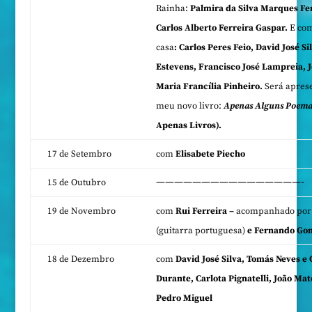
Rainha:
Palmira da Silva Marques Fe
Carlos Alberto Ferreira Gaspar.
E com
casa
: Carlos Peres Feio, David José Si
Estevens, Francisco José Lampreia, J
Maria Francília Pinheiro.
Será apres
meu novo livro:
Apenas Alguns Poemas
Apenas Livros).
17 de Setembro
com
Elisabete Piecho
————————————————-
15 de Outubro
19 de Novembro
com
Rui Ferreira –
acompanhado por
(guitarra portuguesa)
e Fernando Go
18 de Dezembro
com
David José Silva, Tomás Neves e 
Durante, Carlota Pignatelli, João Ma
Pedro Miguel