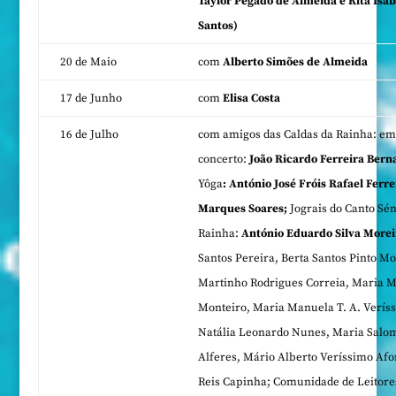
Taylor Pegado de Almeida e Rita Isab
Santos)
20 de Maio
com
Alberto Simões de Almeida
17 de Junho
com
Elisa Costa
16 de Julho
com amigos das Caldas da Rainha: em
concerto:
João Ricardo Ferreira Bern
Yôga
: António José Fróis Rafael Ferr
Marques Soares;
Jograis do Canto Sén
Rainha:
António Eduardo Silva Morei
Santos Pereira, Berta Santos Pinto Mo
Martinho Rodrigues Correia, Maria M
Monteiro, Maria Manuela T. A. Verís
Natália Leonardo Nunes, Maria Salo
Alferes, Mário Alberto Veríssimo Af
Reis Capinha; Comunidade de Leitores