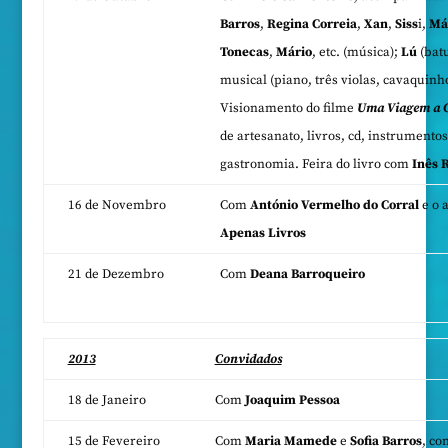
Barros
,
Regina Correia
,
Xan
,
Siss
i,
Má
Tonecas
,
Mário
, etc. (música);
Lú
(batu
musical (piano, três violas, cavaquinho
Visionamento do filme
Uma Viagem a C
de artesanato, livros, cd, instrumento
gastronomia. Feira do livro com
Inês 
16 de Novembro
Com
António Vermelho do Corral
e o 
Apenas Livros
21 de Dezembro
Com
Deana Barroqueiro
2013
Convidados
18 de Janeiro
Com
Joaquim Pessoa
15 de Fevereiro
Com
Maria Mamede
e
Sofia Barros
, co