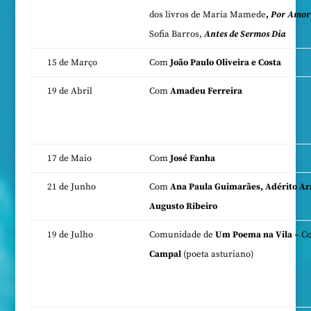
dos livros de Maria Mamede
,
Por Amor 
Sofia Barros,
Antes de Sermos Dia
15 de Março
Com
João Paulo Oliveira e Costa
19 de Abril
Com
Amadeu Ferreira
17 de Maio
Com
José Fanha
21 de Junho
Com
Ana Paula Guimarães, Adérito Ara
Augusto Ribeiro
19 de Julho
Comunidade de
Um Poema na Vila
– C
Campal
(poeta asturiano)