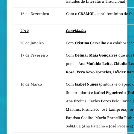
Estudos de Literatura Tradicional)
16 de Dezembro
Com o
CRAMOL,
coral feminino de Oe
2012
Convidados
20 de Janeiro
Com
Cristina Carvalho
e a colaboraçã
17 de Fevereiro
Com
Delmar Maia Gonçalves
que nos t
poetas
Ana Mafalda Leite, Cláudia Lea
Rosa, Vera Novo Fornelos, Hélder Ra
16 de Março
Com
Isabel Nunes
(pintora) e o apoio 
(historiadora) e
Isabel Figueiredo
(Fad
Ana Freitas, Carlos Peres Feio, David 
Martins, Francisco José Lampreia, Jor
Baptista Coelho, Maria Francília Pinh
Sol&Lua (Ana Patacho e José Proença)