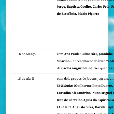
Jorge, Baptista Coelho, Carlos Feio, 
de Estefânia, Mário Piçarra
18 de Março
com
Ana Paula Guimarães
,
Joaninha 
Vilariño
– apresentação do livro
Ti Mi
de
Carlos Augusto Ribeiro
e quadras 
15 de Abril
com dois grupos de jovens jograis, e
Us Kábulas
(Guilherme Pinto Duarte,
Carvalho Alexandrino, Nuno Miguel 
Rita de Carvalho Aguiã do Espirito S
(Ana Rita Augusto Silva, Davide Bap