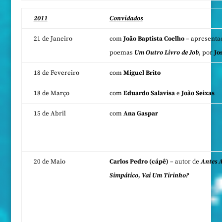
2011
Convidados
21 de Janeiro
com
João Baptista Coelho
– apresentaç
poemas
Um Outro Livro de Job
, por
Jo
18 de Fevereiro
com
Miguel Brito
18 de Março
com
Eduardo Salavisa
e
João Seixas
15 de Abril
com
Ana Gaspar
20 de Maio
Carlos Pedro (cápê)
– autor de
Antes A
Simpático, Vai Um Tirinho?