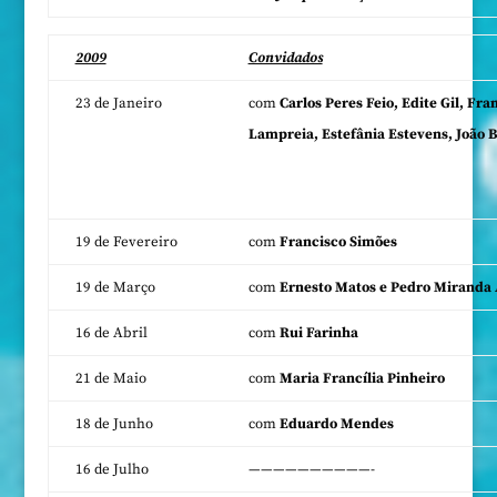
2009
Convidados
23 de Janeiro
com
Carlos Peres Feio, Edite Gil, Fra
Lampreia, Estefânia Estevens, João B
19 de Fevereiro
com
Francisco Simões
19 de Março
com
Ernesto Matos e Pedro Miranda
16 de Abril
com
Rui Farinha
21 de Maio
com
Maria Francília Pinheiro
18 de Junho
com
Eduardo Mendes
16 de Julho
——————————-