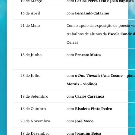
19 de Março
com
Carlos Peres Feio
e
João Baptista
16 de Abril
com
Fernando Catarino
21 de Maio
Com o apoio da exposição de poesia v
trabalhos de alunos da
Escola Conde d
Oeiras
18 de Junho
com
Ernesto Matos
23 de Julho
com
o
Duo Vienalis
(Ana Cosme – piano
Morais – violino)
18 de Setembro
com
Carlos Carranca
16 de Outubro
com
Risoleta Pinto Pedro
20 de Novembro
com
José Meco
18 de Dezembro
com
Joaquim Boiça