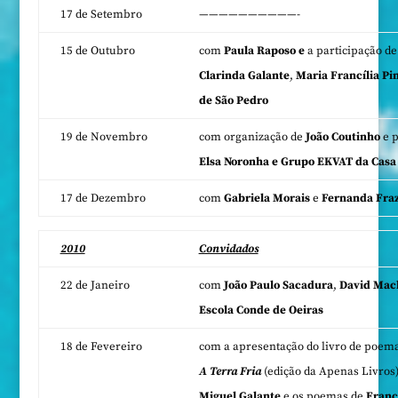
17 de Setembro
——————————-
15 de Outubro
com
Paula Raposo e
a participação d
Clarinda Galante
,
Maria Francília Pi
de São Pedro
19 de Novembro
com organização de
João Coutinho
e 
Elsa Noronha e Grupo EKVAT da Casa
17 de Dezembro
com
Gabriela Morais
e
Fernanda Fra
2010
Convidados
22 de Janeiro
com
João Paulo Sacadura
,
David Mac
Escola Conde de Oeiras
18 de Fevereiro
com a apresentação do livro de poem
A Terra Fria
(edição da Apenas Livros)
Miguel Galante
e os poemas de
Francí