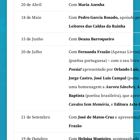
20 de Abril
Com
Maria Azenha
18 de Maio
Com
Pedro Garcia Rosado,
apoiado pe
Leitores das Caldas da Rainha
15 de Junho
Com
Deana Barroqueiro
20 de Julho
Com
Fernanda Frazão
(Apenas Livros
(poetisa portuguesa) – com o seu livro
Poesia!
apresentado por
Orlando Luís
Jorge Castro
,
José Luis Campal
(poeta
uma homenagem a
Aurora Sánchez
,
A
Baptista
(poetisa brasileira), que apre
Cavalos Sem Memória
, e
Editora Arte-
21 de Setembro
Com
José de Matos-Cruz
e apresentaç
Frazão
19 de Outubro
Com
Heloisa Monteiro
, acompanhada