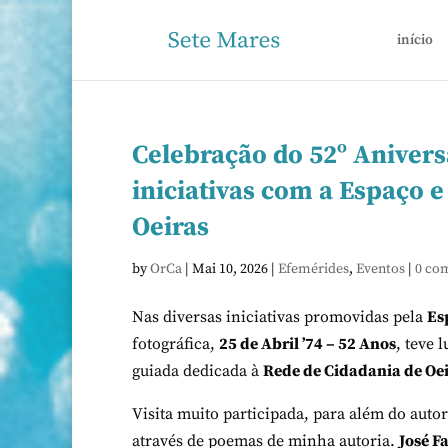
início
Celebração do 52º Aniversá
iniciativas com a Espaço 
Oeiras
by
OrCa
|
Mai 10, 2026
|
Efemérides
,
Eventos
|
0 co
Nas diversas iniciativas promovidas pela
Es
fotográfica,
25 de Abril ’74 – 52 Anos
, teve 
guiada dedicada à
Rede de Cidadania de Oe
Visita muito participada, para além do aut
através de poemas de minha autoria.
José F