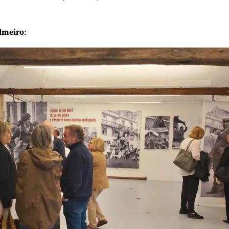
lmeiro
: