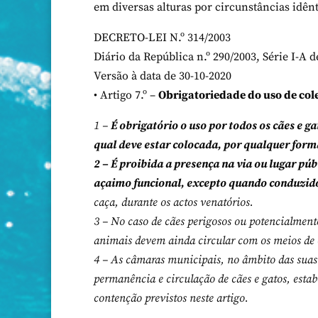
em diversas alturas por circunstâncias idênt
DECRETO-LEI N.º 314/2003
Diário da República n.º 290/2003, Série I-A d
Versão à data de 30-10-2020
• Artigo 7.º –
Obrigatoriedade do uso de cole
1 –
É obrigatório o uso por todos os cães e ga
qual deve estar colocada, por qualquer form
2 – É proibida a presença na via ou lugar p
açaimo funcional, excepto quando conduzido
caça, durante os actos venatórios.
3 – No caso de cães perigosos ou potencialment
animais devem ainda circular com os meios de 
4 – As câmaras municipais, no âmbito das suas 
permanência e circulação de cães e gatos, esta
contenção previstos neste artigo.