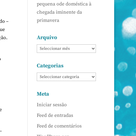
pequena ode doméstica à
chegada iminente da
primavera
do –
que
Arquivo
ção.
o
Categorias
Meta
Iniciar sessão
e
Feed de entradas
Feed de comentários
–