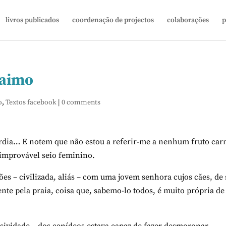
livros publicados
coordenação de projectos
colaborações
p
çaimo
o
,
Textos facebook
|
0 comments
rdia… E notem que não estou a referir-me a nenhum fruto ca
improvável seio feminino.
es – civilizada, aliás – com uma jovem senhora cujos cães, de
te pela praia, coisa que, sabemo-lo todos, é muito própria de