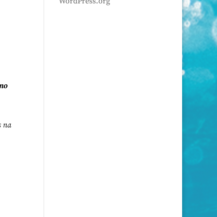
WordPress.org
 no
s na