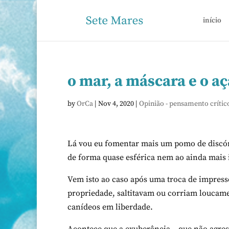
início
o mar, a máscara e o a
by
OrCa
|
Nov 4, 2020
|
Opinião - pensamento crític
Lá vou eu fomentar mais um pomo de discó
de forma quase esférica nem ao ainda mais 
Vem isto ao caso após uma troca de impressõ
propriedade, saltitavam ou corriam loucamen
canídeos em liberdade.