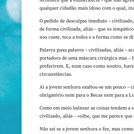
Acontece que a exuberância – que não agres
qualquer cidadão mais idoso com o qual, in
O pedido de desculpas imediato – civilizado
de forma civilizada, aliás – que os simpáti
nos custe, toca a todos e a forma como se 
Palavra puxa palavra – civilizadas, aliás – 
portadora de uma máscara cirúrgica mas – h
preferirem. E, num caso como noutro, havia
circunstâncias.
Aí a jovem senhora exaltou-se um pouco – ci
obrigatório nem para o Becas nem para a Lu
Como em meio balnear as coisas tendem a s
civilizado, aliás – «olhe, que me parece que 
Não sei se a jovem senhora o fez, mas como j