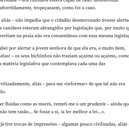
sividade – dos canídeos estava capaz de fazer desmoronar
advertidamente, tropeçassem, como foi o caso.
, aliás – não impediu que o cidadão desmoronado tivesse alerta
cos canídeos estavam abrangidos por legislação que, por muito 
divertiam na praia não era consentânea com essa mesma legisla
acabei por alertar a jovem senhora de que ela era, e muito bem,
élas! – os seus bichinhos não traziam açaime ou açaimo, com
 matéria legislativa que contemplava cada uma das
vilizadamente, aliás – para me «informar» de que tal não era
lu.
er fluidas como as marés, remeti-me a um prudente – ainda qu
não tem razão… Se fosse a si, ia ler melhor a lei…».
á tive trocas de impressões – algumas pouco civilizadas, aliás 