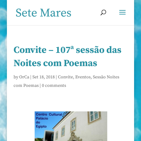
Convite – 107ª sessão das
Noites com Poemas
by
OrCa
|
Set 18, 2018
|
Convite
,
Eventos
,
Sessão Noites
com Poemas
|
0 comments