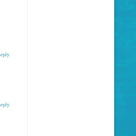
eply
eply