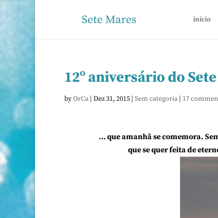
início
12º aniversário do Se
by
OrCa
|
Dez 31, 2015
|
Sem categoria
|
17 commen
… que amanhã se comemora. Sempr
que se quer feita de ete