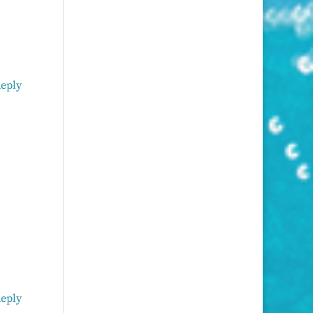
eply
eply