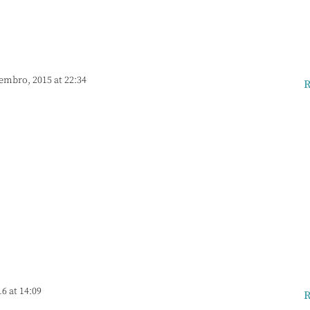
embro, 2015 at 22:34
R
16 at 14:09
R