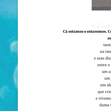
Cá estamos e estaremos. C
a
tant
na im
e esse di
entre o
um a
um 
um ab
que cra
e vivem
duma v