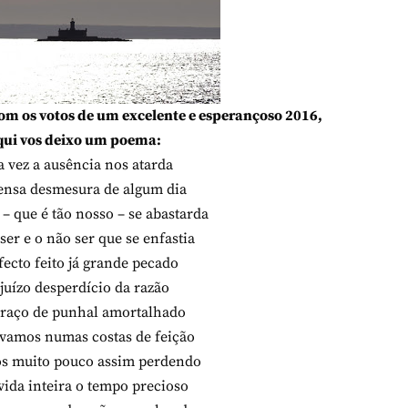
om os votos de um excelente e esperançoso 2016,
qui vos deixo um poema:
a vez a ausência nos atarda
ensa desmesura de algum dia
a – que é tão nosso – se abastarda
 ser e o não ser que se enfastia
fecto feito já grande pecado
juízo desperdício da razão
raço de punhal amortalhado
vamos numas costas de feição
os muito pouco assim perdendo
ida inteira o tempo precioso