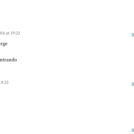
016 at 19:22
R
orge
ontrando
19:23
R
R