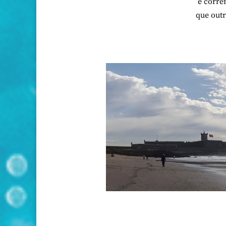
e corr
que outr