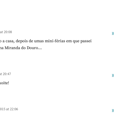
at 20:08
R
 a casa, depois de umas mini-férias em que passei
sima Miranda do Douro…
t 20:47
R
oite!
015 at 22:06
R