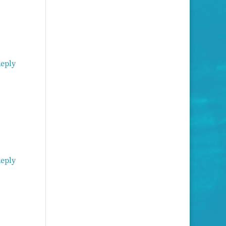
eply
eply