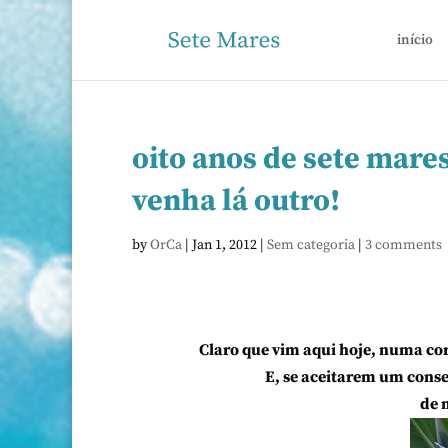
início
oito anos de sete mar
venha lá outro!
by
OrCa
|
Jan 1, 2012
|
Sem categoria
|
3 comments
Claro que vim aqui hoje, numa cor
E, se aceitarem um conse
de 