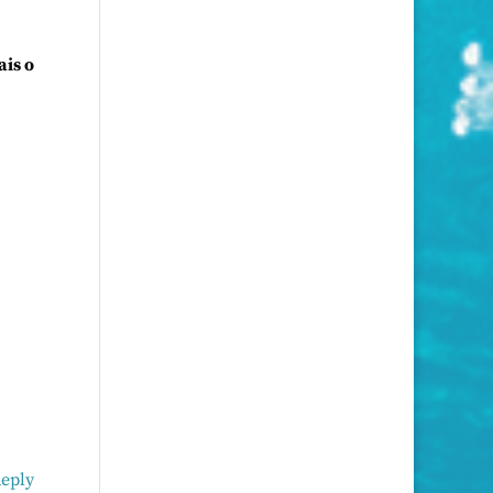
ais o
eply