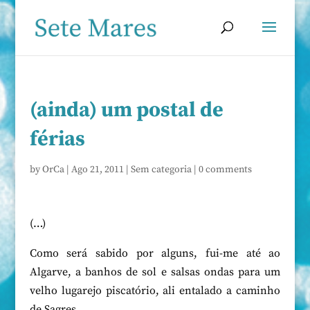
(ainda) um postal de
férias
by
OrCa
|
Ago 21, 2011
|
Sem categoria
|
0 comments
(…)
Como será sabido por alguns, fui-me até ao
Algarve, a banhos de sol e salsas ondas para um
velho lugarejo piscatório, ali entalado a caminho
de Sagres…