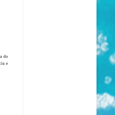
za do
cia e