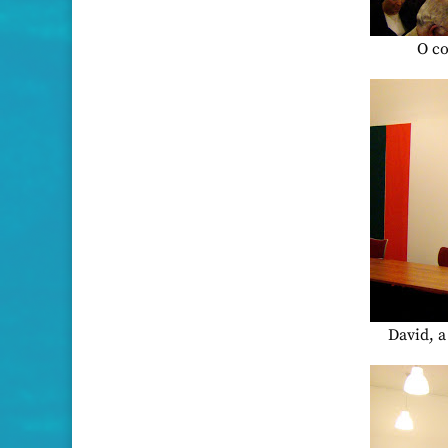
O c
David, a