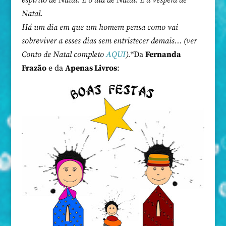
espírito de Natal. E o dia de Natal. E a véspera de
Natal.
Há um dia em que um homem pensa como vai
sobreviver a esses dias sem entristecer demais… (ver
Conto de Natal completo
AQUI
).
*
Da
Fernanda
Frazão
e da
Apenas Livros
: