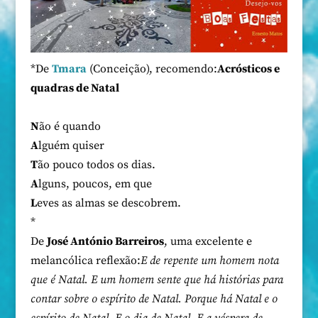
*De
Tmara
(Conceição), recomendo:
Acrósticos e
quadras de Natal
N
ão é quando
A
lguém quiser
T
ão pouco todos os dias.
A
lguns, poucos, em que
L
eves as almas se descobrem.
*
De
José António Barreiros
, uma excelente e
melancólica reflexão:
E de repente um homem nota
que é Natal. E um homem sente que há histórias para
contar sobre o espírito de Natal. Porque há Natal e o