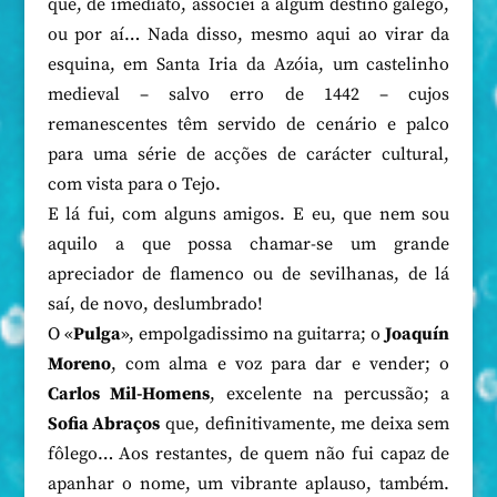
que, de imediato, associei a algum destino galego,
ou por aí… Nada disso, mesmo aqui ao virar da
esquina, em Santa Iria da Azóia, um castelinho
medieval – salvo erro de 1442 – cujos
remanescentes têm servido de cenário e palco
para uma série de acções de carácter cultural,
com vista para o Tejo.
E lá fui, com alguns amigos. E eu, que nem sou
aquilo a que possa chamar-se um grande
apreciador de flamenco ou de sevilhanas, de lá
saí, de novo, deslumbrado!
O «
Pulga
», empolgadissimo na guitarra; o
Joaquín
Moreno
, com alma e voz para dar e vender; o
Carlos Mil-Homens
, excelente na percussão; a
Sofia Abraços
que, definitivamente, me deixa sem
fôlego… Aos restantes, de quem não fui capaz de
apanhar o nome, um vibrante aplauso, também.