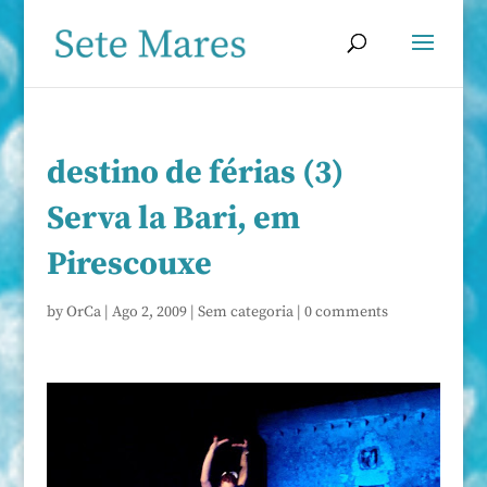
destino de férias (3)
Serva la Bari, em
Pirescouxe
by
OrCa
|
Ago 2, 2009
|
Sem categoria
|
0 comments