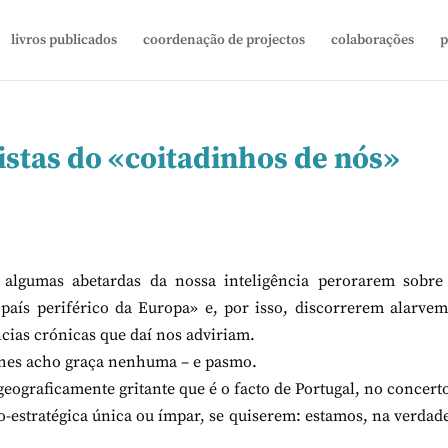
livros publicados
coordenação de projectos
colaborações
p
listas do «coitadinhos de nós»
, algumas abetardas da nossa inteligência perorarem sobre 
 país periférico da Europa» e, por isso, discorrerem alarve
ncias crónicas que daí nos adviriam.
lhes acho graça nenhuma – e pasmo.
eograficamente gritante que é o facto de Portugal, no concert
estratégica única ou ímpar, se quiserem: estamos, na verdad