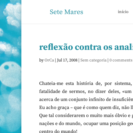
início
reflexão contra os ana
by
OrCa
|
Jul 17, 2008
|
Sem categoria
|
0 comments
Chateia-me esta história de, por sistema
fatalidade de sermos, no dizer deles, «um
acerca de um conjunto infinito de insuficiê
Eu acho graça – que é como quem diz, não 
Que tal considerarem o muito mais óbvio e g
nações e do mundo, ocupar uma posição geo-
centro do mundo!