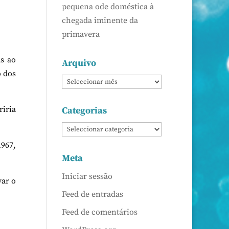
pequena ode doméstica à
chegada iminente da
primavera
as ao
Arquivo
o dos
riria
Categorias
1967,
Meta
Iniciar sessão
var o
Feed de entradas
Feed de comentários