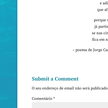
e ad
que al
porque s
já part
se nas ci
fica em n
– poema de Jorge C
Submit a Comment
O seu endereço de email não será publicado
Comentário
*