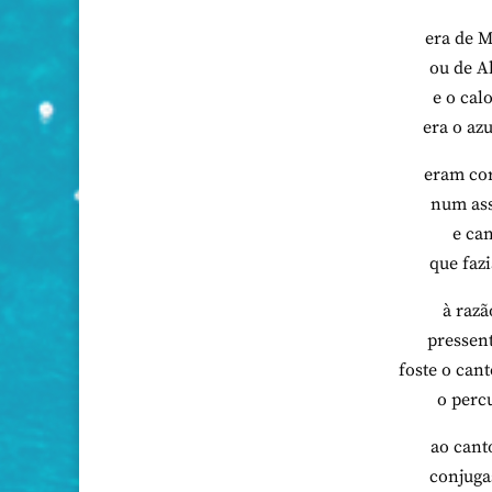
era de M
ou de A
e o cal
era o az
eram cor
num ass
e can
que faz
à razã
pressent
foste o can
o perc
ao cant
conjuga