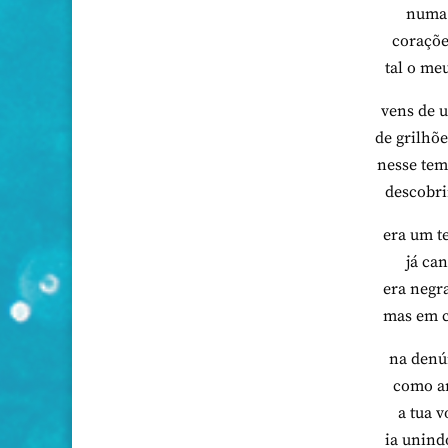
numa 
coraçõe
tal o me
vens de 
de grilhõ
nesse tem
descobri
era um t
já ca
era negra
mas em c
na denú
como ar
a tua v
ia unind