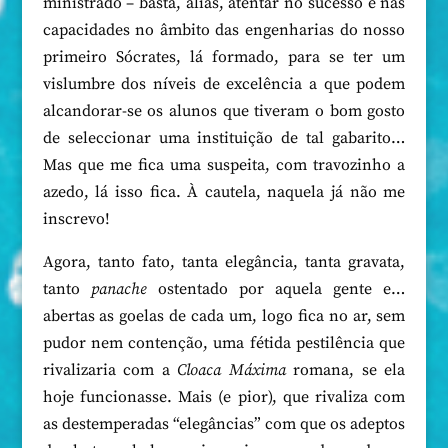
ministrado – basta, aliás, atentar no sucesso e nas
capacidades no âmbito das engenharias do nosso
primeiro Sócrates, lá formado, para se ter um
vislumbre dos níveis de excelência a que podem
alcandorar-se os alunos que tiveram o bom gosto
de seleccionar uma instituição de tal gabarito…
Mas que me fica uma suspeita, com travozinho a
azedo, lá isso fica. À cautela, naquela já não me
inscrevo!
Agora, tanto fato, tanta elegância, tanta gravata,
tanto
panache
ostentado por aquela gente e…
abertas as goelas de cada um, logo fica no ar, sem
pudor nem contenção, uma fétida pestilência que
rivalizaria com a
Cloaca Máxima
romana, se ela
hoje funcionasse. Mais (e pior), que rivaliza com
as destemperadas “elegâncias” com que os adeptos