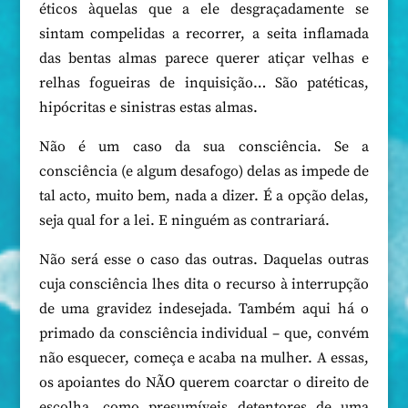
éticos àquelas que a ele desgraçadamente se
sintam compelidas a recorrer, a seita inflamada
das bentas almas parece querer atiçar velhas e
relhas fogueiras de inquisição… São patéticas,
hipócritas e sinistras estas almas.
Não é um caso da sua consciência. Se a
consciência (e algum desafogo) delas as impede de
tal acto, muito bem, nada a dizer. É a opção delas,
seja qual for a lei. E ninguém as contrariará.
Não será esse o caso das outras. Daquelas outras
cuja consciência lhes dita o recurso à interrupção
de uma gravidez indesejada. Também aqui há o
primado da consciência individual – que, convém
não esquecer, começa e acaba na mulher. A essas,
os apoiantes do NÃO querem coarctar o direito de
escolha, como presumíveis detentores de uma