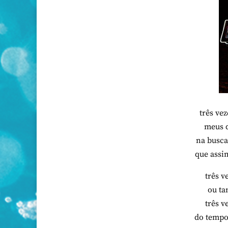
três ve
meus d
na busca
que assi
três v
ou ta
três v
do tempo