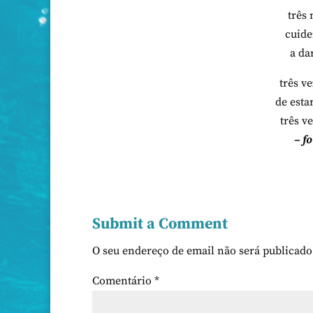
três 
cuide
a da
três v
de esta
três v
– f
Submit a Comment
O seu endereço de email não será publicado
Comentário
*