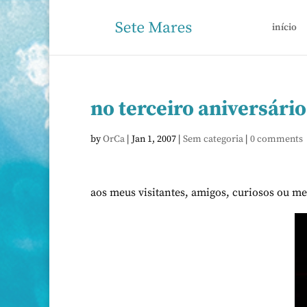
início
no terceiro aniversári
by
OrCa
|
Jan 1, 2007
|
Sem categoria
|
0 comments
aos meus visitantes, amigos, curiosos ou 