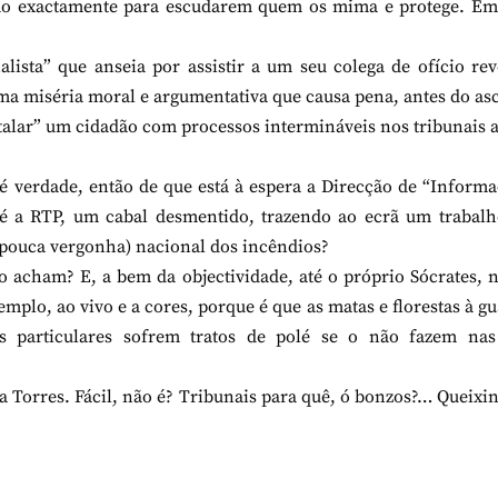
estão exactamente para escudarem quem os mima e protege. E
lista” que anseia por assistir a um seu colega de ofício rev
uma miséria moral e argumentativa que causa pena, antes do as
ntalar” um cidadão com processos intermináveis nos tribunais 
é verdade, então de que está à espera a Direcção de “Inform
é a RTP, um cabal desmentido, trazendo ao ecrã um trabalh
se pouca vergonha) nacional dos incêndios?
 acham? E, a bem da objectividade, até o próprio Sócrates, 
mplo, ao vivo e a cores, porque é que as matas e florestas à g
 particulares sofrem tratos de polé se o não fazem nas
a Torres. Fácil, não é? Tribunais para quê, ó bonzos?… Queixi