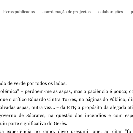
livros publicados
coordenação de projectos
colaborações
p
ado de verde por todos os lados.
polémica” – perdoem-me as aspas, mas a paciência é pouca; c
que o crítico Eduardo Cintra Torres, na páginas do Público, di
alvadas aspas, outra vez… – da RTP, a propósito da alegada at
 governo de Sócrates, na questão dos incêndios e com espe
iu parte significativa do Gerês.
ua experiência no ramo, devo presumir que, ao citar “fon