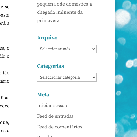
pequena ode doméstica à
ue se
chegada iminente da
osta
primavera
erá a
Arquivo
es, o
dir o
Categorias
e tão
tário
Meta
 E as
Iniciar sessão
rece
Feed de entradas
que,
Feed de comentários
 esta