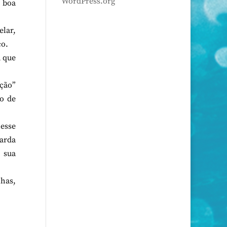
WordPress.org
m boa
elar,
co.
a que
ação”
o de
nesse
uarda
 sua
nhas,