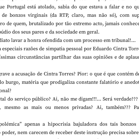
e Portugal está atolado, sabia do que estava a falar e no q
de bonzos virginais (da RTP, claro, mas não só), com sup
eiro de quem, brutalizado por tão extremo acto, jamais conhec
púdio dos seus pares e da sociedade em geral.
ediato lavar a honra ofendida com um processo em tribunal!…
peciais razões de simpatia pessoal por Eduardo Cintra Torr
simas circunstâncias partilhar das suas opiniões e de aplau
 grave a acusação de Cintra Torres? Pior: o que é que contém d
lo burgo, matéria que prodigaliza constante falatório e anedo
ional?
 tal do serviço público? Ai, não me digam!!!… Será verdade???
os, mesmo as mais ou menos privadas? Ai, também??? Pa
polémica” apenas a hipocrisia bajuladora dos tais bonzos 
poder, nem carecem de receber deste instrução precisa sobre