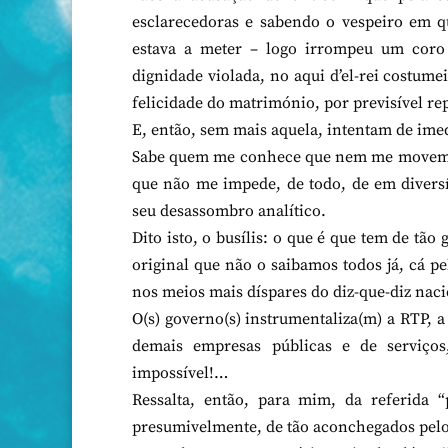
esclarecedoras e sabendo o vespeiro em qu
estava a meter – logo irrompeu um coro 
dignidade violada, no aqui d’el-rei costum
felicidade do matrimónio, por previsível re
E, então, sem mais aquela, intentam de im
Sabe quem me conhece que nem me movem es
que não me impede, de todo, de em diversís
seu desassombro analítico.
Dito isto, o busílis: o que é que tem de tão
original que não o saibamos todos já, cá pe
nos meios mais díspares do diz-que-diz nac
O(s) governo(s) instrumentaliza(m) a RTP, a
demais empresas públicas e de serviç
impossível!…
Ressalta, então, para mim, da referida “
presumivelmente, de tão aconchegados pelo 