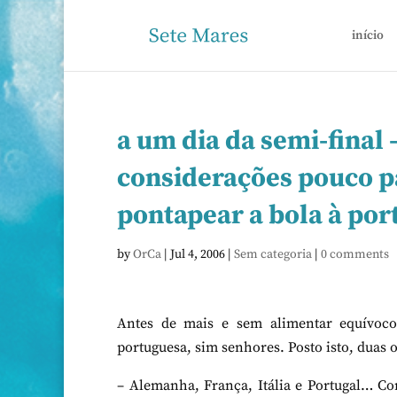
início
a um dia da semi-final 
considerações pouco pa
pontapear a bola à po
by
OrCa
|
Jul 4, 2006
|
Sem categoria
|
0 comments
Antes de mais e sem alimentar equívoco
portuguesa, sim senhores. Posto isto, duas o
– Alemanha, França, Itália e Portugal… C