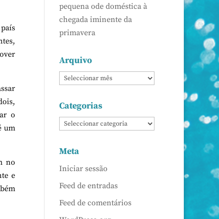
pequena ode doméstica à
chegada iminente da
 país
primavera
ntes,
mover
Arquivo
assar
dois,
Categorias
ar o
é um
Meta
m no
Iniciar sessão
nte e
Feed de entradas
mbém
Feed de comentários