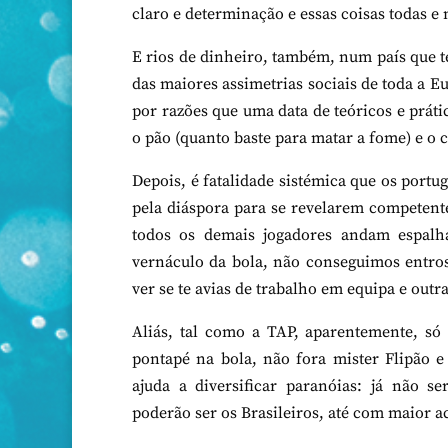
claro e determinação e essas coisas todas e m
E rios de dinheiro, também, num país que 
das maiores assimetrias sociais de toda a E
por razões que uma data de teóricos e prát
o pão (quanto baste para matar a fome) e o c
Depois, é fatalidade sistémica que os portu
pela diáspora para se revelarem competent
todos os demais jogadores andam espalha
vernáculo da bola, não conseguimos entro
ver se te avias de trabalho em equipa e out
Aliás, tal como a TAP, aparentemente, só
pontapé na bola, não fora mister Flipão e 
ajuda a diversificar paranóias: já não s
poderão ser os Brasileiros, até com maior ac