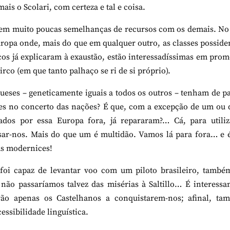
ais o Scolari, com certeza e tal e coisa.
tem muito poucas semelhanças de recursos com os demais. No
uropa onde, mais do que em qualquer outro, as classes posside
icos já explicaram à exaustão, estão interessadíssimas em pro
irco (em que tanto palhaço se ri de si próprio).
gueses – geneticamente iguais a todos os outros – tenham de p
es no concerto das nações? É que, com a excepção de um ou 
dos por essa Europa fora, já repararam?… Cá, para utiliz
sar-nos. Mais do que um é multidão. Vamos lá para fora… e 
ras modernices!
 foi capaz de levantar voo com um piloto brasileiro, també
não passaríamos talvez das misérias à Saltillo… É interessa
erão apenas os Castelhanos a conquistarem-nos; afinal, ta
essibilidade linguística.