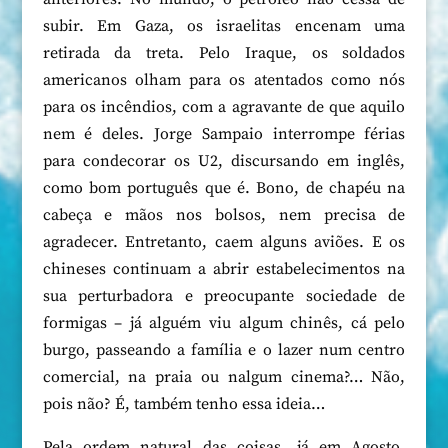
subir. Em Gaza, os israelitas encenam uma
retirada da treta. Pelo Iraque, os soldados
americanos olham para os atentados como nós
para os incêndios, com a agravante de que aquilo
nem é deles. Jorge Sampaio interrompe férias
para condecorar os U2, discursando em inglês,
como bom português que é. Bono, de chapéu na
cabeça e mãos nos bolsos, nem precisa de
agradecer. Entretanto, caem alguns aviões. E os
chineses continuam a abrir estabelecimentos na
sua perturbadora e preocupante sociedade de
formigas – já alguém viu algum chinês, cá pelo
burgo, passeando a família e o lazer num centro
comercial, na praia ou nalgum cinema?… Não,
pois não? É, também tenho essa ideia…
Pela ordem natural das coisas, já em Agosto,