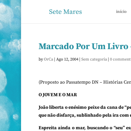
início
Marcado Por Um Livro 
by
OrCa
|
Ago 12, 2004
|
Sem categoria
|
0 comment
(Proposto ao Passatempo DN – Histórias Ce
O JOVEM E O MAR
João liberta o enésimo peixe da cana de “
que não disfarça, sublinhado pela ira com
Espreita ainda o mar, buscando o “seu” e