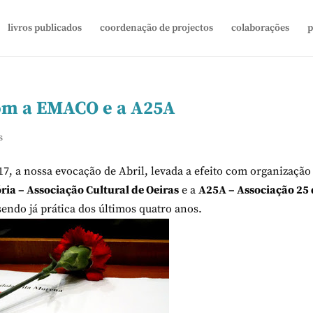
livros publicados
coordenação de projectos
colaborações
p
com a EMACO e a A25A
s
17, a nossa evocação de Abril, levada a efeito com organizaçã
a – Associação Cultural de Oeiras
e a
A25A – Associação 25 
endo já prática dos últimos quatro anos.