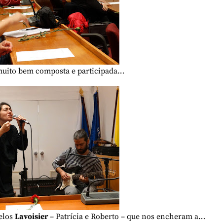
uito bem composta e participada…
elos
Lavoisier
– Patrícia e Roberto – que nos encheram a…