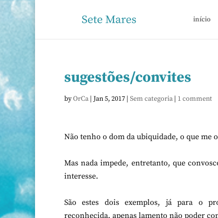
início
sugestões/convites
by
OrCa
|
Jan 5, 2017
|
Sem categoria
|
1 comment
Não tenho o dom da ubiquidade, o que me o
Mas nada impede, entretanto, que convosco
interesse.
São estes dois exemplos, já para o p
reconhecida, apenas lamento não poder comp