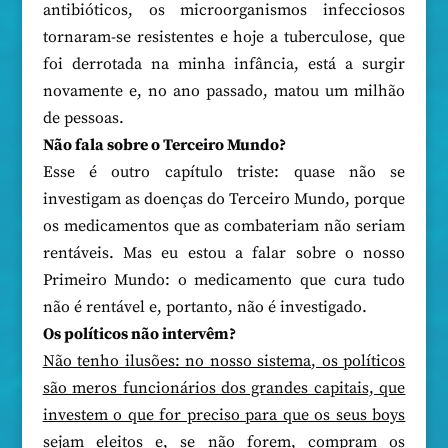
antibióticos, os microorganismos infecciosos
tornaram-se resistentes e hoje a tuberculose, que
foi derrotada na minha infância, está a surgir
novamente e, no ano passado, matou um milhão
de pessoas.
Não fala sobre o Terceiro Mundo?
Esse é outro capítulo triste: quase não se
investigam as doenças do Terceiro Mundo, porque
os medicamentos que as combateriam não seriam
rentáveis. Mas eu estou a falar sobre o nosso
Primeiro Mundo: o medicamento que cura tudo
não é rentável e, portanto, não é investigado.
Os políticos não intervêm?
Não tenho ilusões: no nosso sistema, os políticos
são meros funcionários dos grandes capitais, que
investem o que for preciso para que os seus boys
sejam eleitos e, se não forem, compram os