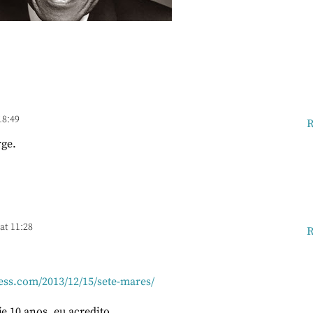
18:49
R
rge.
at 11:28
R
ess.com/2013/12/15/sete-mares/
je 10 anos, eu acredito.