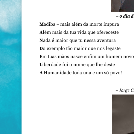
–
o dia 
M
adiba – mais além da morte impura
A
lém mais da tua vida que ofereceste
N
ada é maior que tu nessa aventura
D
o exemplo tão maior que nos legaste
E
m tuas mãos nasce enfim um homem novo
L
iberdade foi o nome que lhe deste
A
Humanidade toda una e um só povo!
– Jorge 