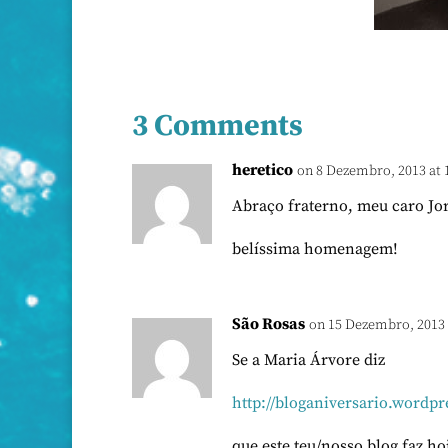
3 Comments
heretico
on 8 Dezembro, 2013 at 
Abraço fraterno, meu caro Jo
belíssima homenagem!
São Rosas
on 15 Dezembro, 2013 
Se a Maria Árvore diz
http://bloganiversario.wordpr
que este teu/nosso blog faz ho