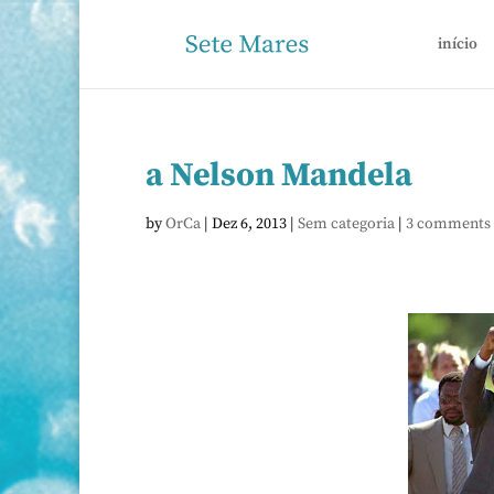
início
a Nelson Mandela
by
OrCa
|
Dez 6, 2013
|
Sem categoria
|
3 comments