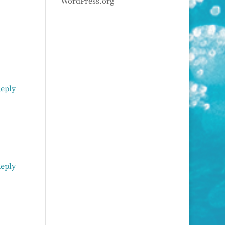
WordPress.org
eply
eply