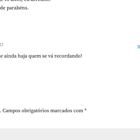
 de parabéns.
57
R
ue ainda haja quem se vá recordando!
.
Campos obrigatórios marcados com
*