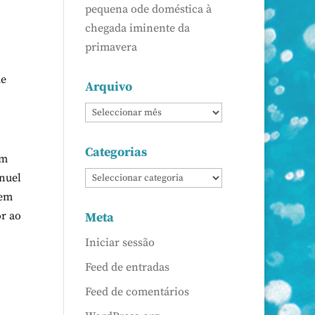
pequena ode doméstica à
chegada iminente da
primavera
de
Arquivo
Categorias
em
anuel
 em
or ao
Meta
Iniciar sessão
Feed de entradas
Feed de comentários