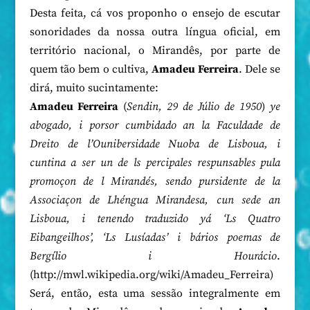
Desta feita, cá vos proponho o ensejo de escutar
sonoridades da nossa outra língua oficial, em
território nacional, o Mirandês, por parte de
quem tão bem o cultiva,
Amadeu Ferreira
. Dele se
dirá, muito sucintamente:
Amadeu Ferreira
(
Sendin, 29 de Júlio de 1950
)
ye
abogado, i porsor cumbidado an la Faculdade de
Dreito de l’Ounibersidade Nuoba de Lisboua, i
cuntina a ser un de ls percipales respunsables pula
promoçon de l Mirandés, sendo pursidente de la
Associaçon de Lhéngua Mirandesa, cun sede an
Lisboua, i tenendo traduzido yá ‘Ls Quatro
Eibangeilhos’, ‘Ls Lusíadas’ i bários poemas de
Bergílio i Hourácio
.
(http://mwl.wikipedia.org/wiki/Amadeu_Ferreira)
Será, então, esta uma sessão integralmente em