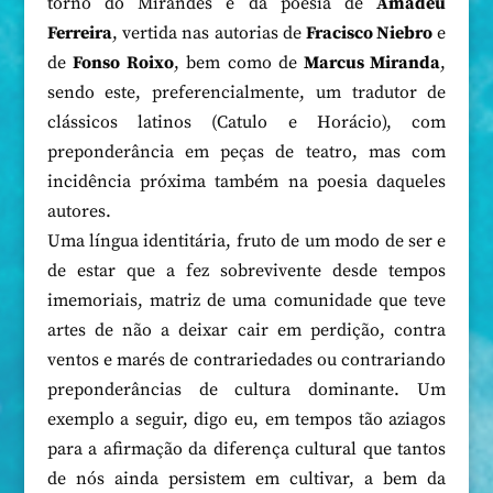
torno do Mirandês e da poesia de
Amadeu
Ferreira
, vertida nas autorias de
Fracisco Niebro
e
de
Fonso Roixo
, bem como de
Marcus Miranda
,
sendo este, preferencialmente, um tradutor de
clássicos latinos (Catulo e Horácio), com
preponderância em peças de teatro, mas com
incidência próxima também na poesia daqueles
autores.
Uma língua identitária, fruto de um modo de ser e
de estar que a fez sobrevivente desde tempos
imemoriais, matriz de uma comunidade que teve
artes de não a deixar cair em perdição, contra
ventos e marés de contrariedades ou contrariando
preponderâncias de cultura dominante. Um
exemplo a seguir, digo eu, em tempos tão aziagos
para a afirmação da diferença cultural que tantos
de nós ainda persistem em cultivar, a bem da