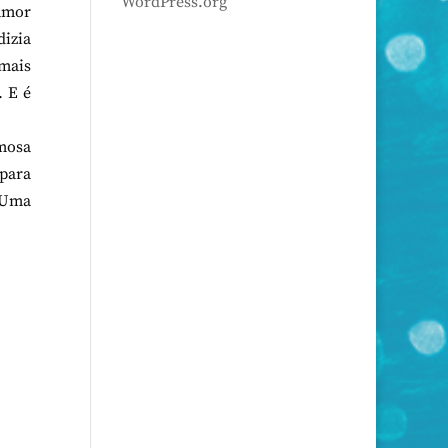
WordPress.org
 amor
dizia
 mais
. E é
mosa
para
. Uma