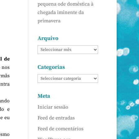
pequena ode doméstica à
chegada iminente da
primavera
Arquivo
l de
Categorias
e nos
irmãs
ontra
Meta
lando
Iniciar sessão
do e
ue eu
Feed de entradas
Feed de comentários
Mesmo