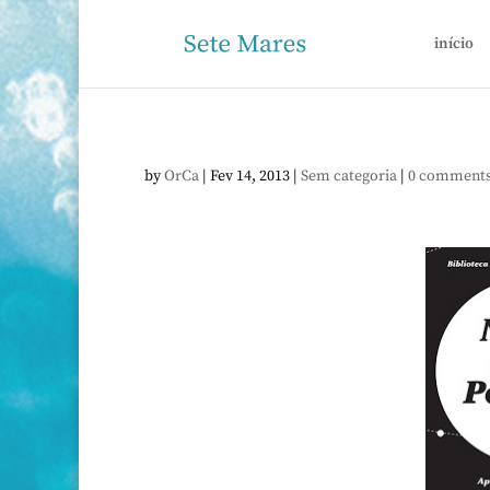
início
by
OrCa
|
Fev 14, 2013
|
Sem categoria
|
0 comment