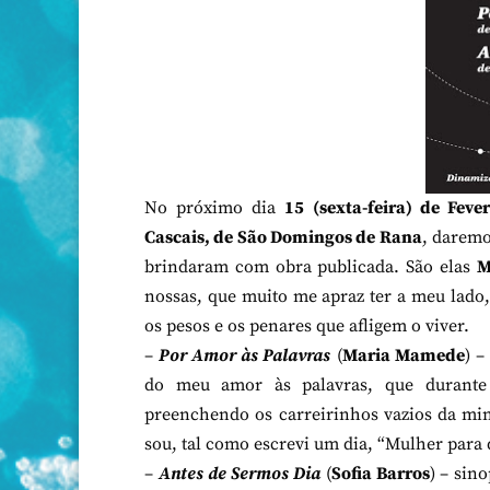
No próximo dia
15 (sexta-feira) de Feve
Cascais, de São Domingos de Rana
, daremo
brindaram com obra publicada. São elas
M
nossas, que muito me apraz ter a meu lado
os pesos e os penares que afligem o viver.
–
Por Amor às Palavras
(
Maria Mamede
) –
do meu amor às palavras, que durante 
preenchendo os carreirinhos vazios da min
sou, tal como escrevi um dia, “Mulher para 
–
Antes de Sermos Dia
(
Sofia Barros
) – sin