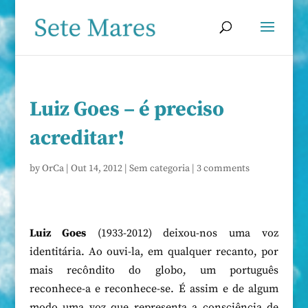
Luiz Goes – é preciso
acreditar!
by
OrCa
|
Out 14, 2012
|
Sem categoria
|
3 comments
Luiz Goes
(1933-2012) deixou-nos uma voz
identitária. Ao ouvi-la, em qualquer recanto, por
mais recôndito do globo, um português
reconhece-a e reconhece-se. É assim e de algum
modo uma voz que representa a consciência de