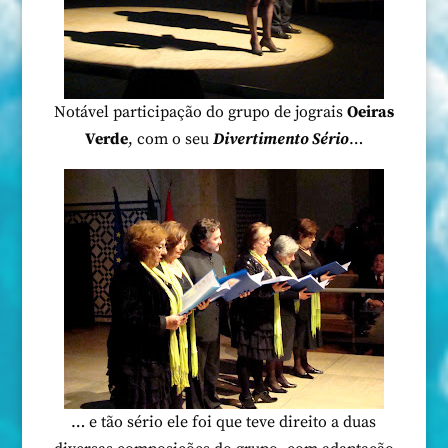
Notável participação do grupo de jograis
Oeiras
Verde
, com o seu
Divertimento Sério
…
… e tão sério ele foi que teve direito a duas