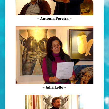
–
Antónia Pereira
–
–
Júlia Lello
–