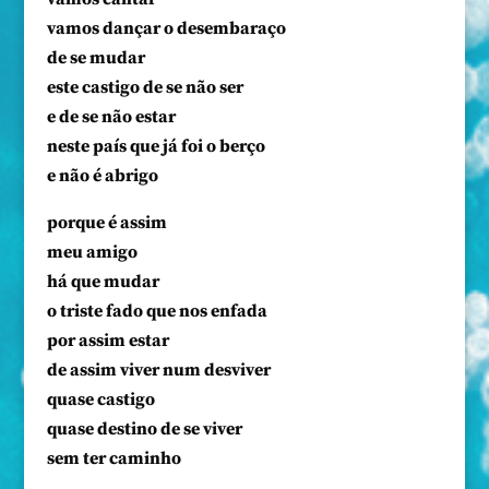
vamos dançar o desembaraço
de se mudar
este castigo de se não ser
e de se não estar
neste país que já foi o berço
e não é abrigo
porque é assim
meu amigo
há que mudar
o triste fado que nos enfada
por assim estar
de assim viver num desviver
quase castigo
quase destino de se viver
sem ter caminho