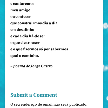
e cantaremos
meu amigo
o acontecer
que construirmos dia a dia
em desalinho
e cada dia há-de ser
o que ele trouxer
e o que fizermos só por sabermos
qual o caminho.
– poema de Jorge Castro
Submit a Comment
O seu endereço de email não será publicado.