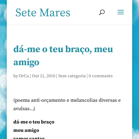
dá-me o teu braço, meu
amigo
by
OrCa
|
Out 21, 2010
|
Sem categoria
|
0 comments
(poema anti-orçamento e melancolias diversas e
avulsas…)
dá-me o teu braço
meu amigo
vamos cantar