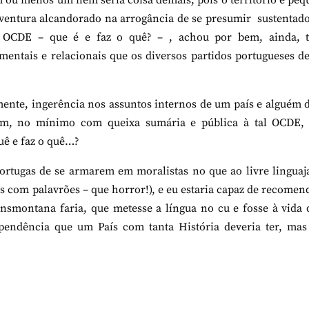
 ou menos um nem seria coisa demais, pois o território é pe
rventura alcandorado na arrogância de se presumir sustentad
 OCDE – que é e faz o quê? – , achou por bem, ainda, t
mentais e relacionais que os diversos partidos portugueses 
ente, ingerência nos assuntos internos de um país e alguém 
m, no mínimo com queixa sumária e pública à tal OCDE, 
uê e faz o quê…?
ortugas de se armarem em moralistas no que ao livre linguaj
os com palavrões – que horror!), e eu estaria capaz de recomen
smontana faria, que metesse a língua no cu e fosse à vida 
pendência que um País com tanta História deveria ter, mas