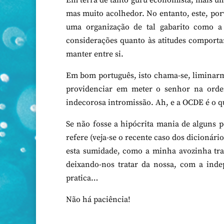
Em terra de tanto guru economista, mais um
mas muito acolhedor. No entanto, este, po
uma organização de tal gabarito como a
considerações quanto às atitudes comporta
manter entre si.
Em bom português, isto chama-se, liminarm
providenciar em meter o senhor na orde
indecorosa intromissão. Ah, e a OCDE é o q
Se não fosse a hipócrita mania de alguns p
refere (veja-se o recente caso dos dicionári
esta sumidade, como a minha avozinha tran
deixando-nos tratar da nossa, com a inde
pratica…
Não há paciência!