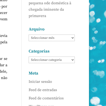
queno
pequena ode doméstica à
o por
chegada iminente da
ecer
primavera
devem
Arquivo
devia
pela
Categorias
ar se
dar a
dele,
Meta
 não
Iniciar sessão
Feed de entradas
Feed de comentários