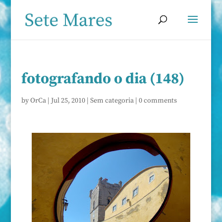
fotografando o dia (148)
by
OrCa
|
Jul 25, 2010
|
Sem categoria
|
0 comments