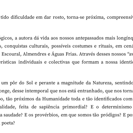
 tido dificuldade em dar rosto, torna-se próxima, compreensí
gicos, a autora dá vida aos nossos antepassados mais longín
 conquistas culturais, possíveis costumes e rituais, em cen
, Escoural, Almendres e Águas Frias. Através desses nossos “a
rísticas individuais e colectivas que formam a nossa ident
 um pôr do Sol e perante a magnitude da Natureza, sentind
nge, desse intemporal que nos está entranhado, que nos torn
o, tão próximos da Humanidade toda e tão identificados com
alidade, feita de sapiência primordial? E o determinismo
ra saudade? E os provérbios, em que somos tão pródigos? E p
m poeta?