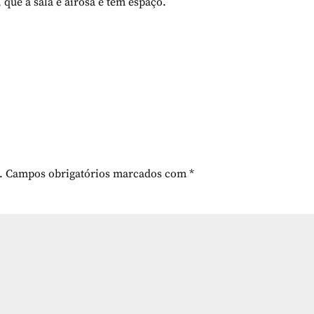
que a sala é airosa e tem espaço.
.
Campos obrigatórios marcados com
*