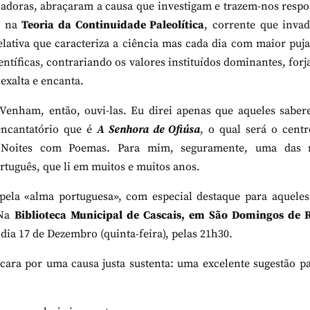
riadoras, abraçaram a causa que investigam e trazem-nos respo
as na
Teoria da Continuidade Paleolítica
, corrente que inva
lativa que caracteriza a ciência mas cada dia com maior puj
entíficas, contrariando os valores instituídos dominantes, for
exalta e encanta.
 Venham, então, ouvi-las. Eu direi apenas que aqueles saber
encantatório que é
A Senhora de Ofiúsa
, o qual será o cent
 Noites com Poemas. Para mim, seguramente, uma das 
ortuguês, que li em muitos e muitos anos.
pela «alma portuguesa», com especial destaque para aqueles
 Na
Biblioteca Municipal de Cascais, em São Domingos de 
dia 17 de Dezembro (quinta-feira), pelas 21h30.
cara por uma causa justa sustenta: uma excelente sugestão p