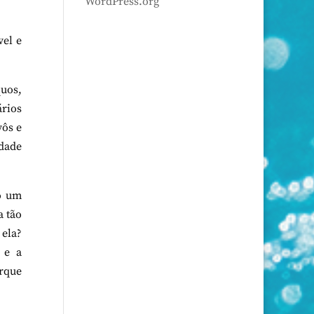
WordPress.org
vel e
quos,
ários
vôs e
idade
o um
a tão
 ela?
 e a
orque