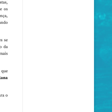
stas,
de os
ança,
jando
es se
ro da
mais
 que
Rana
ara o