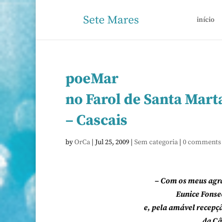
início
poeMar
no Farol de Santa Mart
– Cascais
by
OrCa
|
Jul 25, 2009
|
Sem categoria
|
0 comments
– Com os meus agra
Eunice Fonsec
e, pela amável recepçã
da Câ