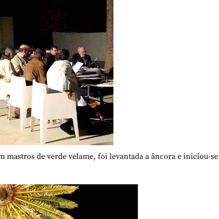
m mastros de verde velame, foi levantada a âncora e iniciou-se