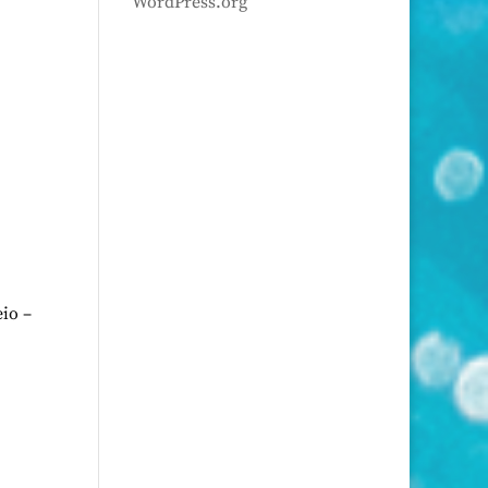
WordPress.org
eio –