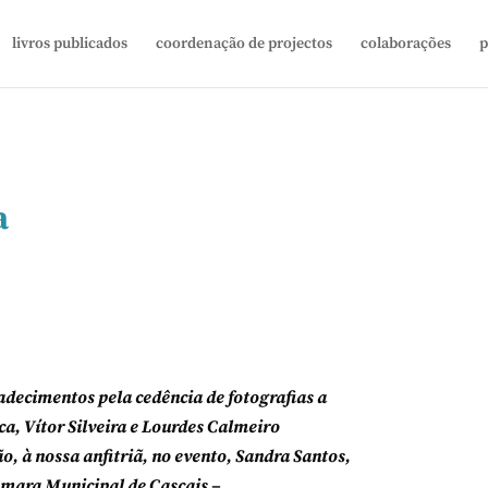
livros publicados
coordenação de projectos
colaborações
p
a
decimentos pela cedência de fotografias a
a, Vítor Silveira e Lourdes Calmeiro
o, à nossa anfitriã, no evento, Sandra Santos,
mara Municipal de Cascais –