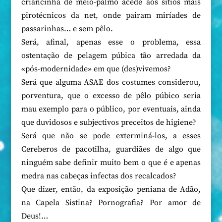
criancinha de meio-palmo acede aos sítios mais
pirotécnicos da net, onde pairam miríades de
passarinhas… e sem pêlo.
Será, afinal, apenas esse o problema, essa
ostentação de pelagem púbica tão arredada da
«pós-modernidade» em que (des)vivemos?
Será que alguma ASAE dos costumes considerou,
porventura, que o excesso de pêlo púbico seria
mau exemplo para o público, por eventuais, ainda
que duvidosos e subjectivos preceitos de higiene?
Será que não se pode exterminá-los, a esses
Cereberos de pacotilha, guardiães de algo que
ninguém sabe definir muito bem o que é e apenas
medra nas cabeças infectas dos recalcados?
Que dizer, então, da exposição peniana de Adão,
na Capela Sistina? Pornografia? Por amor de
Deus!…