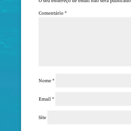
O seu endereço de email não será publicado
Comentário
*
Nome
*
Email
*
Site