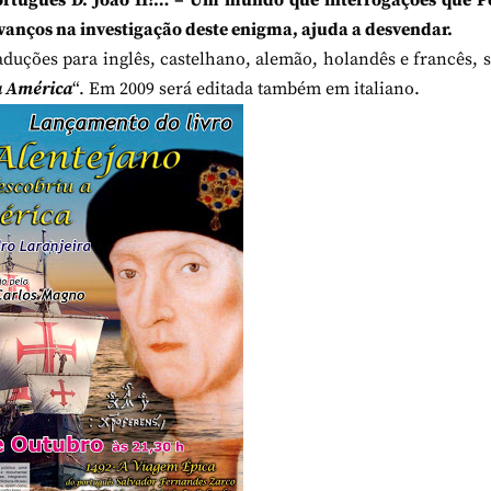
português D. João II?… – Um mundo que interrogações que P
vanços na investigação deste enigma, ajuda a desvendar.
aduções para inglês, castelhano, alemão, holandês e francês, 
a América
“. Em 2009 será editada também em italiano.