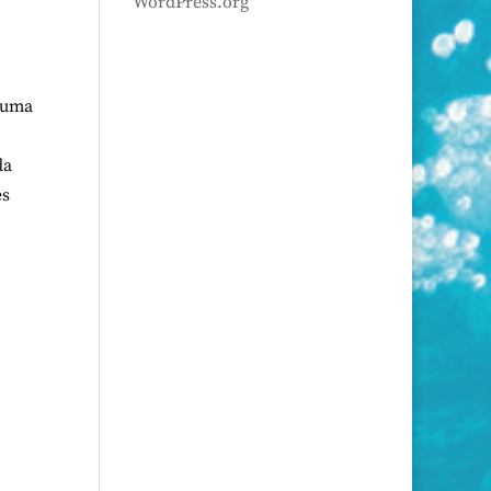
WordPress.org
e uma
da
es