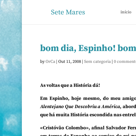
início
bom dia, Espinho! bom 
by
OrCa
|
Out 11, 2008
|
Sem categoria
|
0 comment
As voltas que a História dá!
Em Espinho, hoje mesmo, do meu amigo P
Alentejano Que Descobriu a América
, abor
que há muita História escondida nas entre
«Cristóvão Colombo», afinal Salvador Fer