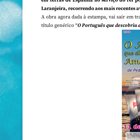
em terras de Espanha ao serviço do rei 
Laranjeira, recorrendo aos mais recentes a
A obra agora dada à estampa, vai sair em tr
título genérico “
O Português que descobriu 