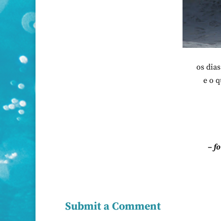
os dia
e o q
– f
Submit a Comment