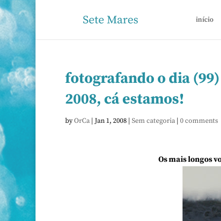
início
fotografando o dia (99)
2008, cá estamos!
by
OrCa
|
Jan 1, 2008
|
Sem categoria
|
0 comments
Os mais longos v