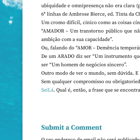
ubiquidade e omnipresença não era clara (pa
6ª linhas de Ambrose Bierce, ed. Tinta da C
Um cromo difícil, cínico como as coisas cín
“AMADOR – Um transtorno público que não 
ambição com a sua capacidade”.
Ou, falando do “AMOR – Demência temporár
De um ARADO diz ser “Um instrumento que
ser “Um homem de negócios sincero”.
Outro modo de ver o mundo, sem dúvida. E 
Sem qualquer compromisso ou obrigatorieda
SeiLá
. Qual é, então, a frase que se encontra
Submit a Comment
O seu endereço de email não será publicado