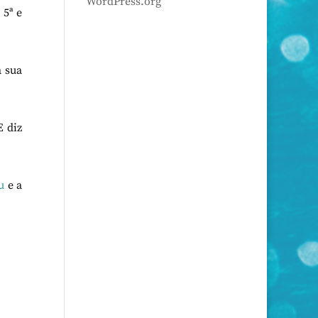
WordPress.org
 5ª e
 sua
 diz
u
e a