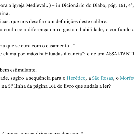
ra a Igreja Medieval…) – in Dicionário do Diabo, pág. 161, 4ª,
hina.
icas, que nos desafia com definições deste calibre:
conhece a diferença entre gosto e habilidade, e confunde a
ia que se cura com o casamento…”.
 clama por mãos habituadas à caneta”; e de um ASSALTANTE
bem estimulante.
de, sugiro a sequência para o
Herético
, a
São Rosas
, o
Morfe
 na 5.ª linha da página 161 do livro que andais a ler?
.
Campos obrigatórios marcados com
*