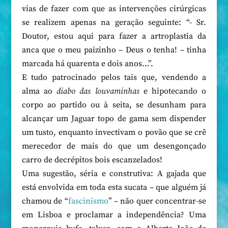
vias de fazer com que as intervenções cirúrgicas
se realizem apenas na geração seguinte: “- Sr.
Doutor, estou aqui para fazer a artroplastia da
anca que o meu paizinho – Deus o tenha! – tinha
marcada há quarenta e dois anos…”.
E tudo patrocinado pelos tais que, vendendo a
alma ao
diabo das louvaminhas
e hipotecando o
corpo ao partido ou à seita, se desunham para
alcançar um Jaguar topo de gama sem dispender
um tusto, enquanto invectivam o povão que se crê
merecedor de mais do que um desengonçado
carro de decrépitos bois escanzelados!
Uma sugestão, séria e construtiva: A gajada que
está envolvida em toda esta sucata – que alguém já
chamou de “
fascinismo
” – não quer concentrar-se
em Lisboa e proclamar a independência? Uma