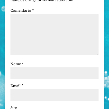
Campos obrigatórios marcados com
*
Comentário
*
Nome
*
Email
*
Site