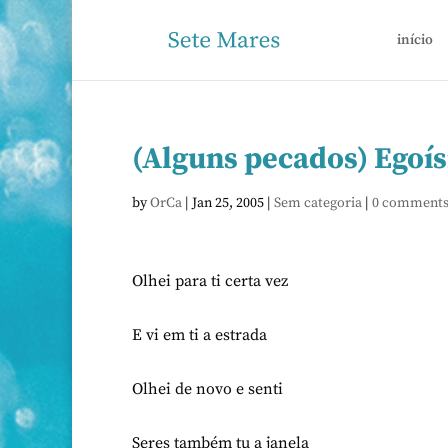
início
(Alguns pecados) Egoí
by
OrCa
|
Jan 25, 2005
|
Sem categoria
|
0 comment
Olhei para ti certa vez
E vi em ti a estrada
Olhei de novo e senti
Seres também tu a janela