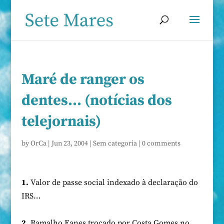
Maré de ranger os
dentes… (notícias dos
telejornais)
by
OrCa
|
Jun 23, 2004
|
Sem categoria
|
0 comments
1.
Valor de passe social indexado à declaração do
IRS…
2.
Ramalho Eanes trocado por Costa Gomes no