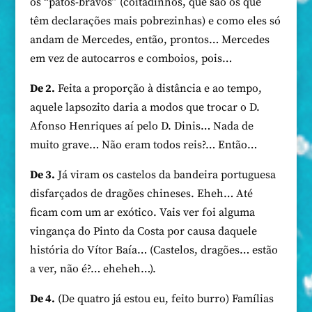
os “patos-bravos” (coitadinhos, que são os que
têm declarações mais pobrezinhas) e como eles só
andam de Mercedes, então, prontos… Mercedes
em vez de autocarros e comboios, pois…
De 2.
Feita a proporção à distância e ao tempo,
aquele lapsozito daria a modos que trocar o D.
Afonso Henriques aí pelo D. Dinis… Nada de
muito grave… Não eram todos reis?… Então…
De 3.
Já viram os castelos da bandeira portuguesa
disfarçados de dragões chineses. Eheh… Até
ficam com um ar exótico. Vais ver foi alguma
vingança do Pinto da Costa por causa daquele
história do Vítor Baía… (Castelos, dragões… estão
a ver, não é?… eheheh…).
De 4.
(De quatro já estou eu, feito burro) Famílias